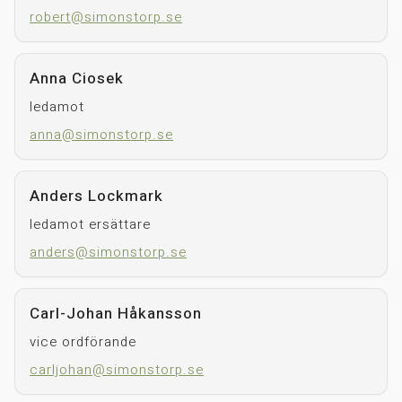
robert@simonstorp.se
Anna Ciosek
ledamot
anna@simonstorp.se
Anders Lockmark
ledamot ersättare
anders@simonstorp.se
Carl-Johan Håkansson
vice ordförande
carljohan@simonstorp.se